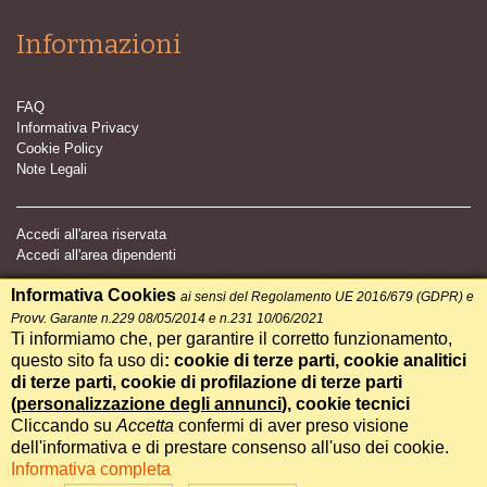
Informazioni
FAQ
Informativa Privacy
Cookie Policy
Note Legali
Accedi all'area riservata
Accedi all'area dipendenti
Informativa Cookies
ai sensi del Regolamento UE 2016/679 (GDPR) e
Provv. Garante n.229 08/05/2014 e n.231 10/06/2021
Ti informiamo che, per garantire il corretto funzionamento,
questo sito fa uso di
: cookie di terze parti, cookie analitici
di terze parti, cookie di profilazione di terze parti
(
personalizzazione degli annunci
), cookie tecnici
Hai domande? Parla con il
Cliccando su
Accetta
confermi di aver preso visione
nostro IA assistente.
dell'informativa e di prestare consenso all'uso dei cookie.
▴
Informativa completa