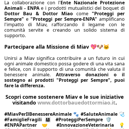
La collaborazione con l'
Ente Nazionale Protezione
Animali - ENPA
e i prodotti mutualistici del boquet di
Dottor Bau & Dottor Miao
come
"Proteggi per
Sempre"
e
"Proteggi per Sempre-ENPA"
amplificano
l'impatto di Miav, rafforzando il legame con le
comunità servite e creando un solido sistema di
supporto.
Partecipare alla Missione di Miav 💖🐶🐱
Unirsi a Miav significa contribuire a un futuro in cui
ogni animale domestico possa godere di una vita sana
e felice, con il supporto di una comunità che valuta il
benessere animale.
Attraverso donazioni o il
sostegno ai prodotti "Proteggi per Sempre", puoi
fare la differenza.
Scopri come sostenere Miav e le sue iniziative
visitando
www.dottorbauedottormiao.it
.
#MiavPerIlBenessereAnimale
🐾
#SaluteAnimale
🩺
#FamiglieFragili
👨‍👩‍👧‍👦
#ProteggiPerSempre
🛡️
#ENPAPartner
🤝
#InnovazioneVeterinaria
💡