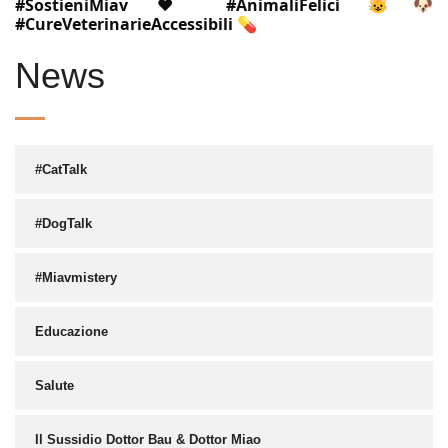
#SostieniMiav
❤️
#AnimaliFelici
😺🐶
#CureVeterinarieAccessibili
💊
News
#CatTalk
#DogTalk
#Miavmistery
Educazione
Salute
Il Sussidio Dottor Bau & Dottor Miao