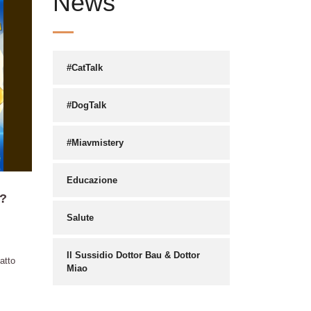
News
#CatTalk
#DogTalk
#Miavmistery
Educazione
a?
Salute
Il Sussidio Dottor Bau & Dottor
atto
Miao