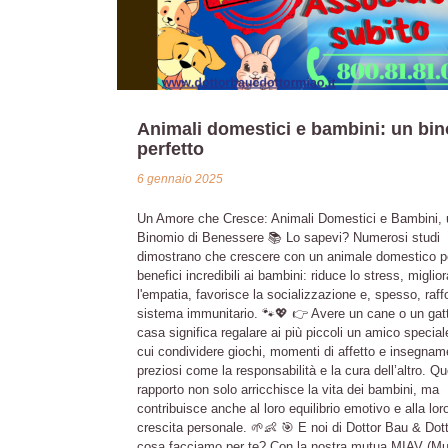
Animali domestici e bambini: un bi
perfetto
6 gennaio 2025
Un Amore che Cresce: Animali Domestici e Bambini, 
Binomio di Benessere 📚 Lo sapevi? Numerosi studi
dimostrano che crescere con un animale domestico p
benefici incredibili ai bambini: riduce lo stress, miglior
l'empatia, favorisce la socializzazione e, spesso, raffo
sistema immunitario. 🐾💖 👉 Avere un cane o un gatt
casa significa regalare ai più piccoli un amico special
cui condividere giochi, momenti di affetto e insegnam
preziosi come la responsabilità e la cura dell’altro. Q
rapporto non solo arricchisce la vita dei bambini, ma
contribuisce anche al loro equilibrio emotivo e alla lor
crescita personale. 🌱👶 🎯 E noi di Dottor Bau & Dot
cosa facciamo per te? Con la nostra mutua MIAV (M