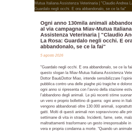
Ogni anno 130mila animali abbandon
al via campagna Miav-Mutua Italiana
Assistenza Veterinaria | "Claudio A
La Rosa: Guardalo negli occhi. E or
abbandonalo, se ce la fai"
5 agosto 2026
"Guardalo negli occhi. E ora abbandonalo, se ce la fa
questo slogan la Miav-Mutua Italiana Assistenza Veter
Dottor Bau&Dottor Miao, intende sensibilizzare l’opin
pubblica contro una delle piaghe più tragiche e dolor
ogni anno si ripresenta con l’avvio della stazione esti
l’abbandono degli animali. Le più recenti stime suon
un vero e proprio bollettino di guerra: ogni anno in Ital
vengono abbandonati oltre 130.000 animali, soprattutt
gatti. Molti di questi animali non sopravvivono alle pr
settimane di vita in strada. Incidenti, fame, sete, mala
maltrattamenti trasformano un gesto irresponsabile in
vera e propria condanna a morte. “Quando un animale