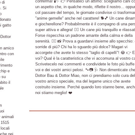
conferma! 🧪✨ 👉 Pensateci un attimo: scegliamo cani c
 di
un aspetto che, in qualche modo, riflette il nostro… oppu
. Si
col passare del tempo, le giornate condivise ci trasforma
o
"anime gemelle" anche nel carattere! 🐕💕 Un cane dina
ndonato
e giocherellone? Probabilmente è il compagno di una per
i gatto
super attiva e allegra! 🏃‍♂️ Un cane più tranquillo e rilassa
l
Forse rispecchia un padrone amante della calma e della
-Dottor
serenità. 🧘‍♀️ 📸 Prova a guardarvi insieme allo specchio: 
m
sorride di più? Chi ha lo sguardo più dolce? Magari vi
un amico
accorgete che avete lo stesso "taglio di capelli"! 😂 👉 E
ntro con
voi? Qual è la caratteristica che vi accomuna al vostro 
ile
Scrivetecelo nei commenti e condividete le foto più buffe
erimento
voi e dei vostri amici pelosi. 🐾📷 🩺 Non dimenticate ch
chip e
Dottor Bau & Dottor Miao, non ci prendiamo solo cura del
o su
vostro amico speciale, ma del legame unico che avete
bito il
costruito insieme. Perché quando loro stanno bene, anch
le
noi stiamo meglio! ❤️
In
uoi
 animali
o 1515
locali
nche nei