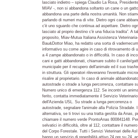
lasciato indietro – spiega Claudio La Rosa, Presidente
MIAV -, non si abbandona soltanto un cane o un gatto
abbandona una parte della nostra umanità. Non stiam
parlando di numeri ma di vite. Dietro ogni cane abba
c'è uno sguardo che continua ad aspettare. Dietro ogn
lasciato al proprio destino c'è una fiducia tradita”. A ta
proposito, Miav-Mutua Italiana Assistenza Veterinaria
Bau&Dottor Miao, ha redatto una sorta di vademecu
informativo su come agire in caso di ritrovamento di 
a 4 zampe abbandonato o in difficoltà. In caso di inco
cani e gatti abbandonati, chiamare subito il canile/gatt
municipale per il recupero dell'animale ed il suo trasf
in struttura. Gli operatori rileveranno l'eventuale micro
risalire al proprietario. In caso di animale abbandonat
autostrade o strade a lunga percorrenza, contattare su
Numero unico di emergenza 112. Se incontri un anima
ferito, contatta immediatamente il Servizio Veterinario
dell'Azienda USL. Su strade a lunga percorrenza o
autostrade, segnalare l'animale alla Polizia Stradale. 
alternativa, se ti trovi su una tratta gestita da Anas, p
chiamare il numero verde ProntoAnas 800841148. Per
selvatici in difficoltà, oltre al 112, contattare il numer
del Corpo Forestale. Tutti i Servizi Veterinari delle Asl 
hanno un servizio di reperibilità attivo 24 ore su 24, a