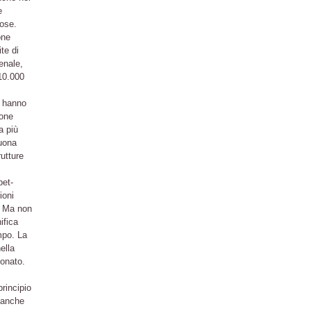
e
lose.
one
ite di
enale,
10.000
i hanno
ione
a più
buona
utture
pet-
ioni
. Ma non
ifica
mpo. La
ella
ionato.
rincipio
 anche