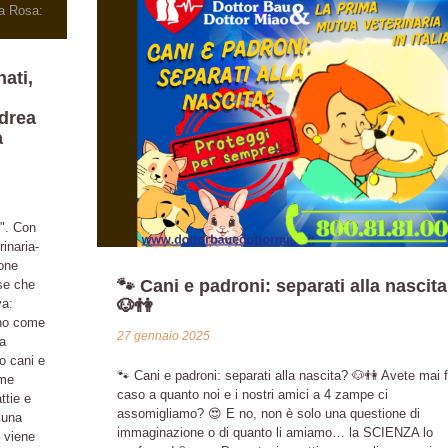
ati,
ndrea
a
i". Con
inaria-
ione
🐾 Cani e padroni: separati alla nascit
ose che
va:
🐶👫
ano come
27 gennaio 2025
ia
o cani e
🐾 Cani e padroni: separati alla nascita? 🐶👫 Avete mai f
ime
caso a quanto noi e i nostri amici a 4 zampe ci
ttie e
assomigliamo? 😍 E no, non è solo una questione di
 una
immaginazione o di quanto li amiamo… la SCIENZA lo
 viene