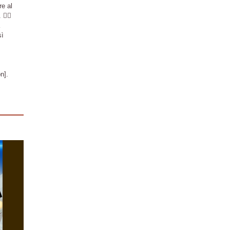
re al
‍🦺
sì
n].