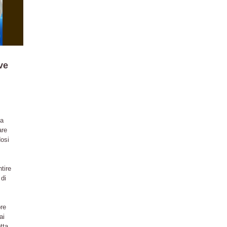
ve
na
are
dosi
tire
 di
ore
ai
tta