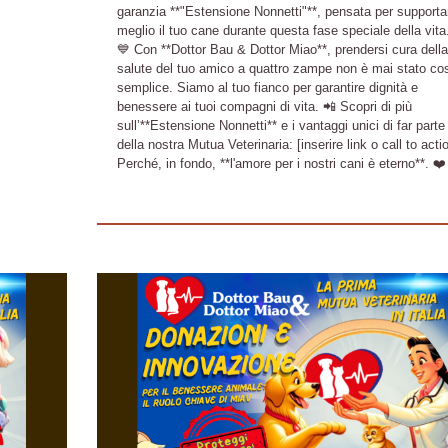
garanzia **"Estensione Nonnetti"**, pensata per supporta
meglio il tuo cane durante questa fase speciale della vita. 
💙 Con **Dottor Bau & Dottor Miao**, prendersi cura della
salute del tuo amico a quattro zampe non è mai stato co
semplice. Siamo al tuo fianco per garantire dignità e
benessere ai tuoi compagni di vita. 📲 Scopri di più
sull’**Estensione Nonnetti** e i vantaggi unici di far parte
della nostra Mutua Veterinaria: [inserire link o call to actio
Perché, in fondo, **l'amore per i nostri cani è eterno**. ❤️