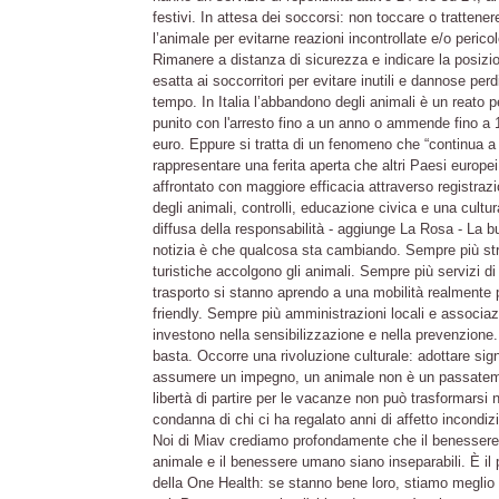
festivi. In attesa dei soccorsi: non toccare o trattener
l’animale per evitarne reazioni incontrollate e/o perico
Rimanere a distanza di sicurezza e indicare la posizi
esatta ai soccorritori per evitare inutili e dannose perd
tempo. In Italia l’abbandono degli animali è un reato p
punito con l'arresto fino a un anno o ammende fino a 
euro. Eppure si tratta di un fenomeno che “continua a
rappresentare una ferita aperta che altri Paesi europe
affrontato con maggiore efficacia attraverso registraz
degli animali, controlli, educazione civica e una cultur
diffusa della responsabilità - aggiunge La Rosa - La 
notizia è che qualcosa sta cambiando. Sempre più str
turistiche accolgono gli animali. Sempre più servizi di
trasporto si stanno aprendo a una mobilità realmente 
friendly. Sempre più amministrazioni locali e associaz
investono nella sensibilizzazione e nella prevenzione
basta. Occorre una rivoluzione culturale: adottare sign
assumere un impegno, un animale non è un passate
libertà di partire per le vacanze non può trasformarsi n
condanna di chi ci ha regalato anni di affetto incondiz
Noi di Miav crediamo profondamente che il benessere
animale e il benessere umano siano inseparabili. È il p
della One Health: se stanno bene loro, stiamo meglio