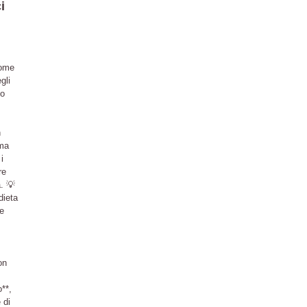
i
come
gli
no
n
 ma
i
re
. 💡
dieta
e
on
**,
 di