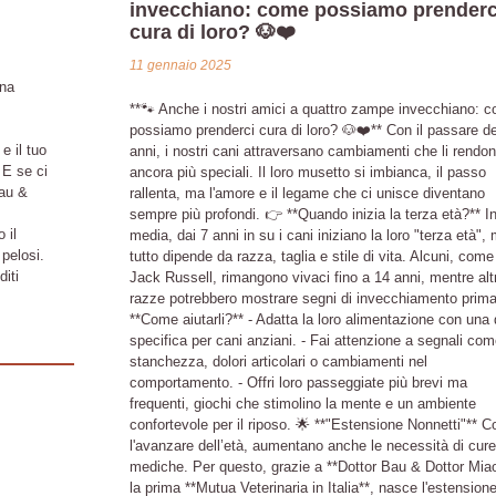
invecchiano: come possiamo prenderc
cura di loro? 🐶❤️
11 gennaio 2025
una
**🐾 Anche i nostri amici a quattro zampe invecchiano: 
possiamo prenderci cura di loro? 🐶❤️** Con il passare de
e il tuo
anni, i nostri cani attraversano cambiamenti che li rendo
 E se ci
ancora più speciali. Il loro musetto si imbianca, il passo
Bau &
rallenta, ma l'amore e il legame che ci unisce diventano
sempre più profondi. 👉 **Quando inizia la terza età?** I
 il
media, dai 7 anni in su i cani iniziano la loro "terza età",
 pelosi.
tutto dipende da razza, taglia e stile di vita. Alcuni, come 
diti
Jack Russell, rimangono vivaci fino a 14 anni, mentre alt
razze potrebbero mostrare segni di invecchiamento prima
**Come aiutarli?** - Adatta la loro alimentazione con una 
specifica per cani anziani. - Fai attenzione a segnali com
stanchezza, dolori articolari o cambiamenti nel
comportamento. - Offri loro passeggiate più brevi ma
frequenti, giochi che stimolino la mente e un ambiente
confortevole per il riposo. 🌟 **"Estensione Nonnetti"** C
l'avanzare dell’età, aumentano anche le necessità di cure
mediche. Per questo, grazie a **Dottor Bau & Dottor Miao
la prima **Mutua Veterinaria in Italia**, nasce l'estensione