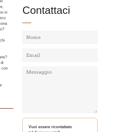
on
Contattaci
re,
no in
mico
sona
to?
chi
cane?
 di
e con
e
Vuoi essere ricontattato