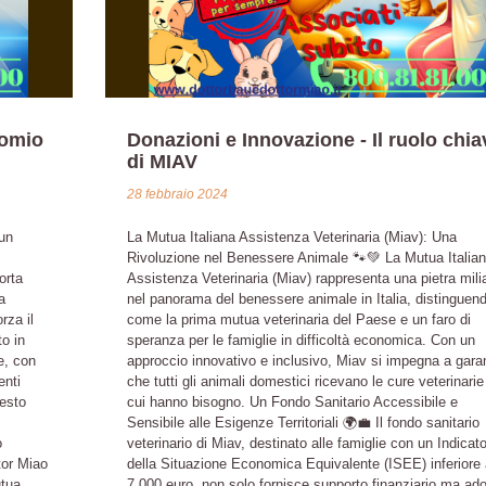
nomio
Donazioni e Innovazione - Il ruolo chia
di MIAV
28 febbraio 2024
un
La Mutua Italiana Assistenza Veterinaria (Miav): Una
Rivoluzione nel Benessere Animale 🐾💚 La Mutua Italia
orta
Assistenza Veterinaria (Miav) rappresenta una pietra mili
a
nel panorama del benessere animale in Italia, distinguen
rza il
come la prima mutua veterinaria del Paese e un faro di
o in
speranza per le famiglie in difficoltà economica. Con un
e, con
approccio innovativo e inclusivo, Miav si impegna a garan
enti
che tutti gli animali domestici ricevano le cure veterinarie
uesto
cui hanno bisogno. Un Fondo Sanitario Accessibile e
Sensibile alle Esigenze Territoriali 🌍💼 Il fondo sanitario
o
veterinario di Miav, destinato alle famiglie con un Indicat
tor Miao
della Situazione Economica Equivalente (ISEE) inferiore 
utua
7.000 euro, non solo fornisce supporto finanziario ma ado